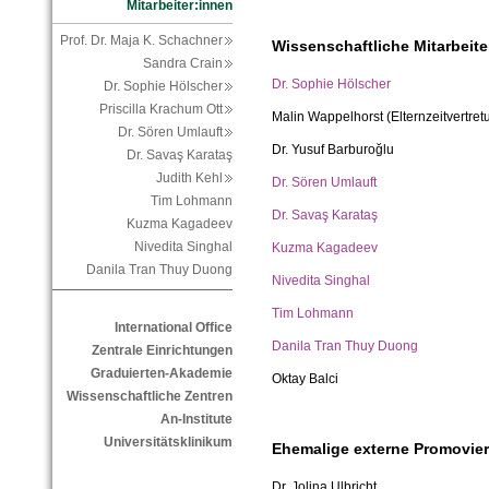
Mitarbeiter:innen
Prof. Dr. Maja K. Schachner
Wissenschaftliche Mitarbeite
Sandra Crain
Dr. Sophie Hölscher
Dr. Sophie Hölscher
Priscilla Krachum Ott
Malin Wappelhorst (Elternzeitvertret
Dr. Sören Umlauft
Dr. Yusuf Barburoğlu
Dr. Savaş Karataş
Judith Kehl
Dr. Sören Umlauft
Tim Lohmann
Dr. Savaş Karataş
Kuzma Kagadeev
Nivedita Singhal
Kuzma Kagadeev
Danila Tran Thuy Duong
Nivedita Singhal
Tim Lohmann
International Office
Danila Tran Thuy Duong
Zentrale Einrichtungen
Graduierten-Akademie
Oktay Balci
Wissenschaftliche Zentren
An-Institute
Universitätsklinikum
Ehemalige externe Promovie
Dr. Jolina Ulbricht