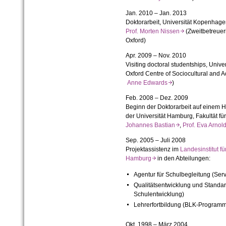
Jan. 2010 – Jan. 2013
Doktorarbeit, Universität Kopenhagen
Prof. Morten Nissen
(Zweitbetreuer
Oxford)
Apr. 2009 – Nov. 2010
Visiting doctoral studentships, Unive
Oxford Centre of Sociocultural and 
Anne Edwards
)
Feb. 2008 – Dez. 2009
Beginn der Doktorarbeit auf einem 
der Universität Hamburg, Fakultät f
Johannes Bastian
,
Prof. Eva Arno
Sep. 2005 – Juli 2008
Projektassistenz im
Landesinstitut f
Hamburg
in den Abteilungen:
Agentur für Schulbegleitung (Ser
Qualitätsentwicklung und Standar
Schulentwicklung)
Lehrerfortbildung (BLK-Programm
Okt. 1998 – März 2004