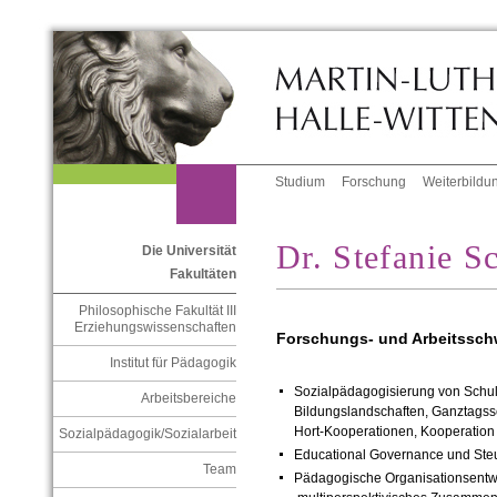
Studium
Forschung
Weiterbildu
Dr. Stefanie S
Die Universität
Fakultäten
Philosophische Fakultät III
Erziehungswissenschaften
Forschungs- und Arbeitssch
Institut für Pädagogik
Sozialpädagogisierung von Sch
Arbeitsbereiche
Bildungslandschaften, Ganztagssc
Hort-Kooperationen, Kooperation
Sozialpädagogik/Sozialarbeit
Educational Governance und Ste
Team
Pädagogische Organisationsentwi