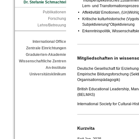
multiperspektivisches Zusammenar
Dr. Stefanie Schmachtel
Lern- und Transformationsprozes
Publikationen
Affektivität/ Emotionen, (Un)Wohl
Forschung
Kritische kulturhistorische (Vygot
Subjektivierung*Objektivierung
Lehre/Betreuung
Erkenntnispolitik, Wissenschaftskr
International Office
Zentrale Einrichtungen
Graduierten-Akademie
Mitgliedschaften in wissens
Wissenschaftliche Zentren
An-Institute
Deutsche Gesellschaft für Erziehung
Universitätsklinikum
Empirische Bildungsforschung (Sek
Organisationspädagogik)
British Educational Leadership, Man
(BELMAS)
International Society for Cultural-Hi
Kurzvita
Seit Jan. 2025