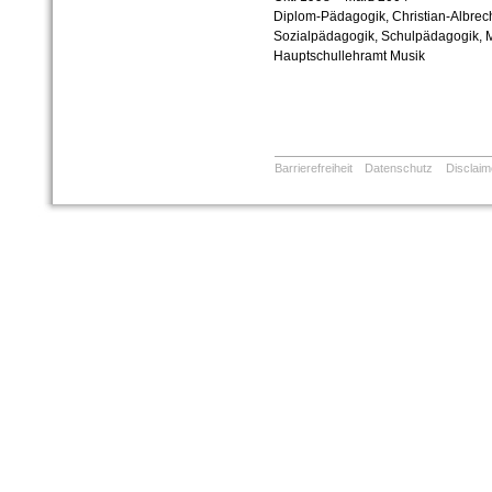
Diplom-Pädagogik, Christian-Albrech
Sozialpädagogik, Schulpädagogik, M
Hauptschullehramt Musik
Barrierefreiheit
Datenschutz
Disclaim