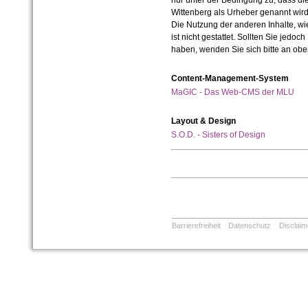
nur unter der Bedingung zu, dass die
Wittenberg als Urheber genannt wird
Die Nutzung der anderen Inhalte, wie
ist nicht gestattet. Sollten Sie jedo
haben, wenden Sie sich bitte an ob
Content-Management-System
MaGIC - Das Web-CMS der MLU
Layout & Design
S.O.D. - Sisters of Design
Barrierefreiheit
Datenschutz
Disclaim