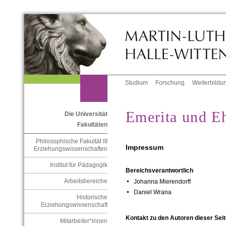
Studium
Forschung
Weiterbildu
Emerita und E
Die Universität
Fakultäten
Philosophische Fakultät III
Impressum
Erziehungswissenschaften
Institut für Pädagogik
Bereichsverantwortlich
Arbeitsbereiche
Johanna Mierendorff
Daniel Wrana
Historische
Erziehungswissenschaft
Kontakt zu den Autoren dieser Seit
Mitarbeiter*innen