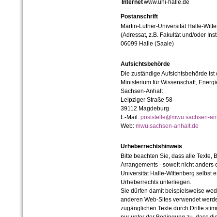
Internet
www.uni-halle.de
Postanschrift
Martin-Luther-Universität Halle-Witt
(Adressat, z.B. Fakultät und/oder Inst
06099 Halle (Saale)
Aufsichtsbehörde
Die zuständige Aufsichtsbehörde ist
Ministerium für Wissenschaft, Ener
Sachsen-Anhalt
Leipziger Straße 58
39112 Magdeburg
E-Mail:
poststelle@mwu.sachsen-anh
Web:
mwu.sachsen-anhalt.de
Urheberrechtshinweis
Bitte beachten Sie, dass alle Texte, 
Arrangements - soweit nicht anders er
Universität Halle-Wittenberg selbst 
Urheberrechts unterliegen.
Sie dürfen damit beispielsweise wed
anderen Web-Sites verwendet werde
zugänglichen Texte durch Dritte sti